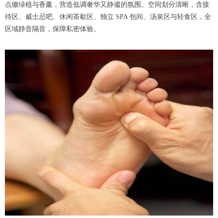
点缀绿植与香薰，营造低调奢华又静谧的氛围。空间划分清晰，含接
待区、威士忌吧、休闲茶歇区、独立 SPA 包间、汤泉区与轻食区，全
区域静音隔音，保障私密体验。