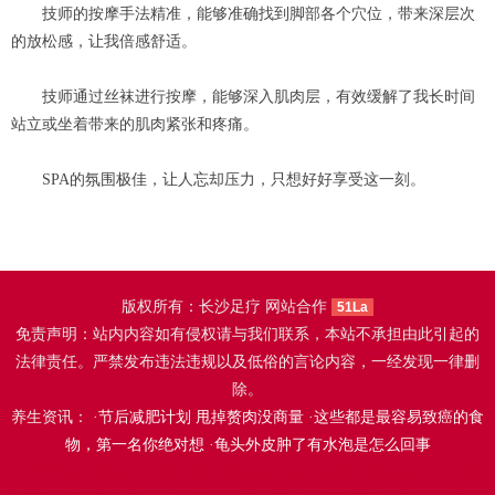
技师的按摩手法精准，能够准确找到脚部各个穴位，带来深层次
的放松感，让我倍感舒适。
技师通过丝袜进行按摩，能够深入肌肉层，有效缓解了我长时间
站立或坐着带来的肌肉紧张和疼痛。
SPA的氛围极佳，让人忘却压力，只想好好享受这一刻。
版权所有：长沙足疗 网站合作
51La
免责声明：站内内容如有侵权请与我们联系，本站不承担由此引起的
法律责任。严禁发布违法违规以及低俗的言论内容，一经发现一律删
除。
养生资讯： ·
节后减肥计划 甩掉赘肉没商量
·
这些都是最容易致癌的食
物，第一名你绝对想
·
龟头外皮肿了有水泡是怎么回事
天津河西区桑拿
上海浦东新区桑拿会所
杭州富阳区桑拿会所
广州黄