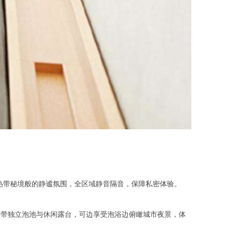
热带秘境般的静谧氛围，全区域静音隔音，保障私密体验。
 套房带独立泡池与休闲露台，可边享受泡浴边俯瞰城市夜景，体