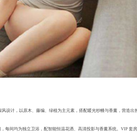
假风设计，以原木、藤编、绿植为主元素，搭配暖光纱幔与香薰，营造出
房 6 间，每间均为独立卫浴，配智能恒温花洒、高清投影与香薰系统。VIP