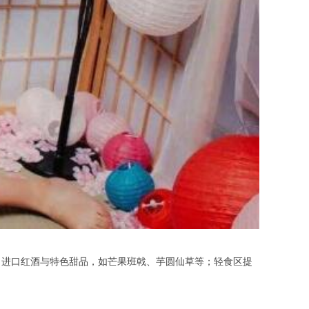
进口红酒与特色甜品，如芒果班戟、芋圆仙草等；轻食区提