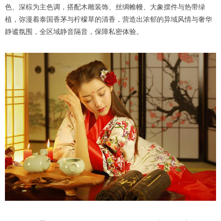
色、深棕为主色调，搭配木雕装饰、丝绸帷幔、大象摆件与热带绿
植，弥漫着泰国香茅与柠檬草的清香，营造出浓郁的异域风情与奢华
静谧氛围，全区域静音隔音，保障私密体验。