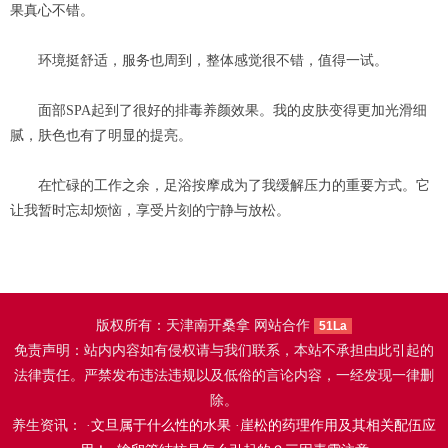
果真心不错。
环境挺舒适，服务也周到，整体感觉很不错，值得一试。
面部SPA起到了很好的排毒养颜效果。我的皮肤变得更加光滑细
腻，肤色也有了明显的提亮。
在忙碌的工作之余，足浴按摩成为了我缓解压力的重要方式。它
让我暂时忘却烦恼，享受片刻的宁静与放松。
版权所有：天津南开桑拿 网站合作
51La
免责声明：站内内容如有侵权请与我们联系，本站不承担由此引起的
法律责任。严禁发布违法违规以及低俗的言论内容，一经发现一律删
除。
养生资讯： ·
文旦属于什么性的水果
·
崖松的药理作用及其相关配伍应