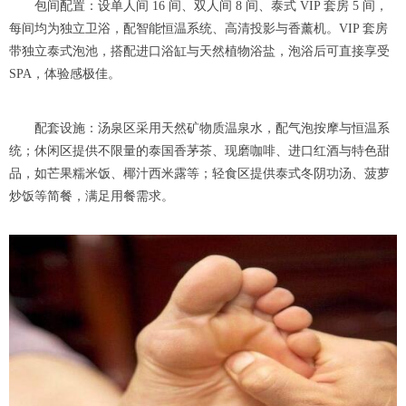
包间配置：设单人间 16 间、双人间 8 间、泰式 VIP 套房 5 间，
每间均为独立卫浴，配智能恒温系统、高清投影与香薰机。VIP 套房
带独立泰式泡池，搭配进口浴缸与天然植物浴盐，泡浴后可直接享受
SPA，体验感极佳。
配套设施：汤泉区采用天然矿物质温泉水，配气泡按摩与恒温系
统；休闲区提供不限量的泰国香茅茶、现磨咖啡、进口红酒与特色甜
品，如芒果糯米饭、椰汁西米露等；轻食区提供泰式冬阴功汤、菠萝
炒饭等简餐，满足用餐需求。