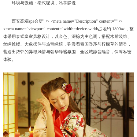
环境与设施：泰式秘境，私享静谧
西安高端spa会所" /> <meta name="Description" content="" />
<meta name="viewport" content="width=device-width占地约 1800㎡，整
体采用泰式皇室风格设计，以金色、深棕为主色调，搭配木雕装饰、
丝绸帷幔、大象摆件与热带绿植，弥漫着泰国香茅与柠檬草的清香，
营造出浓郁的异域风情与奢华静谧氛围，全区域静音隔音，保障私密
体验。