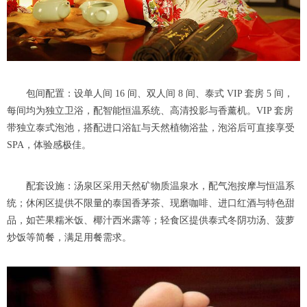
包间配置：设单人间 16 间、双人间 8 间、泰式 VIP 套房 5 间，
每间均为独立卫浴，配智能恒温系统、高清投影与香薰机。VIP 套房
带独立泰式泡池，搭配进口浴缸与天然植物浴盐，泡浴后可直接享受
SPA，体验感极佳。
配套设施：汤泉区采用天然矿物质温泉水，配气泡按摩与恒温系
统；休闲区提供不限量的泰国香茅茶、现磨咖啡、进口红酒与特色甜
品，如芒果糯米饭、椰汁西米露等；轻食区提供泰式冬阴功汤、菠萝
炒饭等简餐，满足用餐需求。