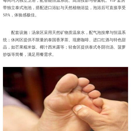
每间均为独立卫浴，配智能恒温系统、高清投影与香薰机。VIP 套房
带独立泰式泡池，搭配进口浴缸与天然植物浴盐，泡浴后可直接享受
SPA，体验感极佳。
配套设施：汤泉区采用天然矿物质温泉水，配气泡按摩与恒温系
统；休闲区提供不限量的泰国香茅茶、现磨咖啡、进口红酒与特色甜
品，如芒果糯米饭、椰汁西米露等；轻食区提供泰式冬阴功汤、菠萝
炒饭等简餐，满足用餐需求。