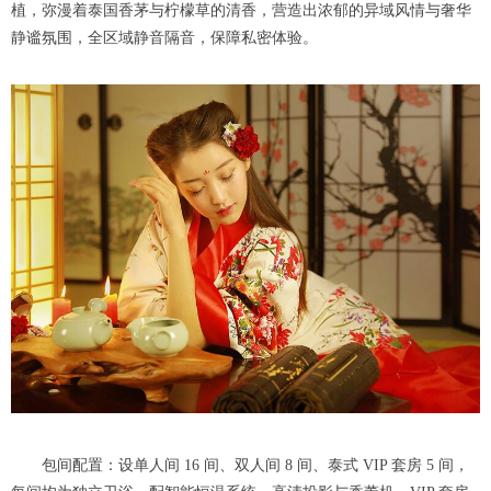
植，弥漫着泰国香茅与柠檬草的清香，营造出浓郁的异域风情与奢华
静谧氛围，全区域静音隔音，保障私密体验。
包间配置：设单人间 16 间、双人间 8 间、泰式 VIP 套房 5 间，