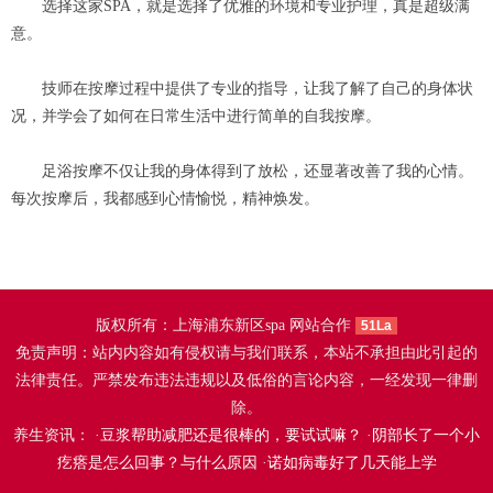
选择这家SPA，就是选择了优雅的环境和专业护理，真是超级满
意。
技师在按摩过程中提供了专业的指导，让我了解了自己的身体状
况，并学会了如何在日常生活中进行简单的自我按摩。
足浴按摩不仅让我的身体得到了放松，还显著改善了我的心情。
每次按摩后，我都感到心情愉悦，精神焕发。
版权所有：上海浦东新区spa 网站合作
51La
免责声明：站内内容如有侵权请与我们联系，本站不承担由此引起的
法律责任。严禁发布违法违规以及低俗的言论内容，一经发现一律删
除。
养生资讯： ·
豆浆帮助减肥还是很棒的，要试试嘛？
·
阴部长了一个小
疙瘩是怎么回事？与什么原因
·
诺如病毒好了几天能上学
贵阳附近的桑拿
成都男士spa
南京桑拿网" /> <meta name=
南京建邺