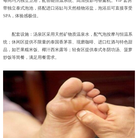
每间均为独立卫浴，配智能恒温系统、高清投影与香薰机。VIP 套房
带独立泰式泡池，搭配进口浴缸与天然植物浴盐，泡浴后可直接享受
SPA，体验感极佳。
配套设施：汤泉区采用天然矿物质温泉水，配气泡按摩与恒温系
统；休闲区提供不限量的泰国香茅茶、现磨咖啡、进口红酒与特色甜
品，如芒果糯米饭、椰汁西米露等；轻食区提供泰式冬阴功汤、菠萝
炒饭等简餐，满足用餐需求。