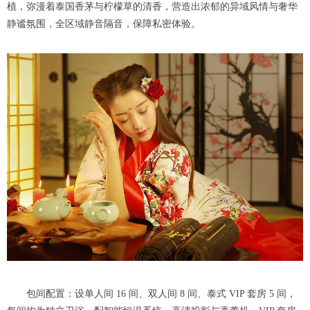
植，弥漫着泰国香茅与柠檬草的清香，营造出浓郁的异域风情与奢华
静谧氛围，全区域静音隔音，保障私密体验。
包间配置：设单人间 16 间、双人间 8 间、泰式 VIP 套房 5 间，