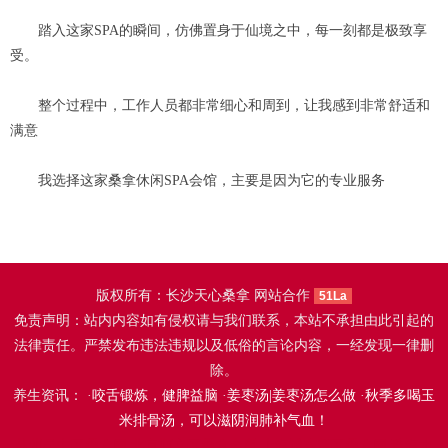
踏入这家SPA的瞬间，仿佛置身于仙境之中，每一刻都是极致享
受。
整个过程中，工作人员都非常细心和周到，让我感到非常舒适和
满意
我选择这家桑拿休闲SPA会馆，主要是因为它的专业服务
版权所有：长沙天心桑拿 网站合作
51La
免责声明：站内内容如有侵权请与我们联系，本站不承担由此引起的
法律责任。严禁发布违法违规以及低俗的言论内容，一经发现一律删
除。
养生资讯： ·
咬舌锻炼，健脾益脑
·
姜枣汤|姜枣汤怎么做
·
秋季多喝玉
米排骨汤，可以滋阴润肺补气血！
苏州吴中区桑拿网
北京顺义区桑拿会所
上海浦东新区桑拿网
珠海水