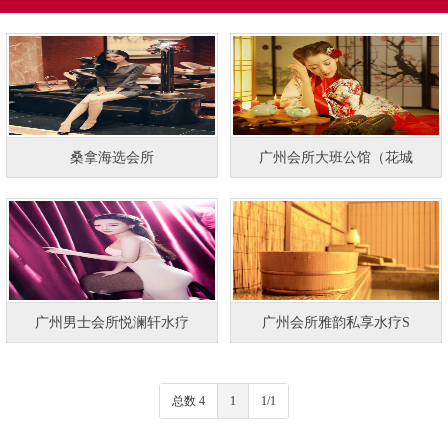
桑拿海选会所
广州会所大班公馆（花城
广州男士会所悦澜轩水疗
广州会所雅韵私享水疗S
总数 4
1
1/1