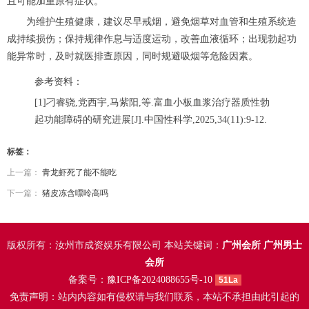
且可能加重原有症状。
为维护生殖健康，建议尽早戒烟，避免烟草对血管和生殖系统造
成持续损伤；保持规律作息与适度运动，改善血液循环；出现勃起功
能异常时，及时就医排查原因，同时规避吸烟等危险因素。
参考资料：
[1]刁睿骁,党西宇,马紫阳,等.富血小板血浆治疗器质性勃
起功能障碍的研究进展[J].中国性科学,2025,34(11):9-12.
标签：
上一篇：
青龙虾死了能不能吃
下一篇：
猪皮冻含嘌呤高吗
版权所有：汝州市成资娱乐有限公司 本站关键词：
广州会所
广州男士
会所
备案号：
豫ICP备2024088655号-10
51La
免责声明：站内内容如有侵权请与我们联系，本站不承担由此引起的