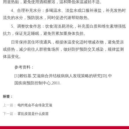
用退热贴，避免使用酒精擦浴，温和降低体温减轻不适。
4、合理补充水分：多喝温水、淡盐水或口服补液盐，补充发热时
流失的水分，预防脱水，同时促进代谢帮助散热。
5、调整饮食作息：饮食清淡易消化，补充蛋白质和维生素增强抵
抗力，保证充足睡眠，避免劳累加重身体负担。
日常保持居住环境通风，根据体温变化适时增减衣物，避免受凉
或捂热，减少前往人群密集场所，做好防护预防交叉感染，规律监测
体温变化。
参考资料：
[1]赖钰基.艾滋病合并结核病病人发现策略的研究[D].中
国疾病预防控制中心,2011.
标签：
上一篇：
电灼笔会不会传染艾滋
下一篇：
霍乱疫苗是什么疫苗