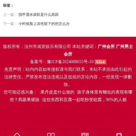
标签：
上一篇：
指甲遇水就软是什么原因
下一篇：
小时候脸上冻伤留下的疤怎么办
版权所有：汝州市成资娱乐有限公司 本站关键词：
广州会所
广州男士
会所
备案号：
豫ICP备2024088655号-10
51La
免责声明：站内内容如有侵权请与我们联系，本站不承担由此引起的
法律责任。严禁发布违法违规以及低俗的言论内容，一经发现一律删
除。
您可能还感兴趣： ·
果丹皮是什么做的
·
孩子身体里有蛔虫的表现有哪
些？凤眼果驱除
·
这些东西和豆腐一起吃秒变砒霜，90%的人都
深圳罗湖区桑拿会所
东莞水疗
北京丰台区休闲会所
杭州临安区桑拿
网
广州番禺区桑拿会所
上海虹口区高端桑拿
苏州虎丘区桑拿会所
厦
门休闲会所
苏州姑苏区桑拿
成都休闲会所