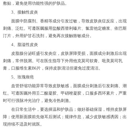
敷贴，避免使用功能性强的护肤品。
3、接触性皮炎
面膜中防腐剂、香精等成分引发过敏，导致皮肤炎症反应，出现
刺痛、泛红。可遵医嘱服用盐酸西替利嗪片、氯雷他定糖浆、依巴斯
汀片，外用炉甘石洗剂，避免再次接触致敏成分。
4、脂溢性皮炎
皮脂腺分泌旺盛引发炎症，皮肤屏障受损，面膜成分刺激后出现
刺痛，常伴脱屑。可在医生指导下外用他克莫司软膏、吡美莫司乳
膏，口服维生素B6片，保持皮肤清洁但避免过度清洁。
5、玫瑰痤疮
血管舒缩功能异常导致皮肤敏感，面膜成分刺激后引发刺痛、潮
红。可遵医嘱外用壬二酸凝胶、甲硝唑凝胶，口服多西环素片，严重
时可行强脉冲光治疗，避免冷热刺激。
在日常生活中，要选择温和护肤品；做好基础保湿，维持皮肤屏
障；使用新面膜前先做耳后测试；规律作息，减少皮肤敏感诱因；出
现持续不适及时就医。