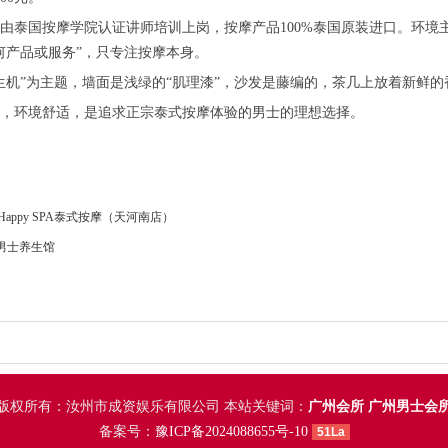
由泰国按摩学院认证讲师培训上岗，按摩产品100%泰国原装进口。环境
何产品或服务”，只专注按摩本身。
生机”为主题，墙面是浅绿的“肌理漆”，沙发是藤编的，茶几上放着新鲜的
，环境舒适，是追求正宗泰式按摩体验的男士的理想选择。
 Happy SPA泰式按摩（天河南店）
A男士养生馆
版权所有：汝州市成资娱乐有限公司 本站关键词：
广州会所
广州男士会
备案号：
豫ICP备2024088655号-10
51La